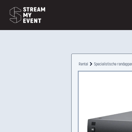
Rental
Specialistische randappa