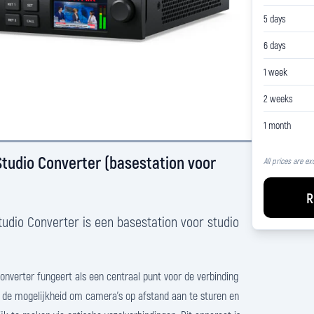
5 days
6 days
1 week
2 weeks
1 month
tudio Converter (basestation voor
All prices are ex
R
udio Converter is een basestation voor studio
nverter fungeert als een centraal punt voor de verbinding
t de mogelijkheid om camera's op afstand aan te sturen en