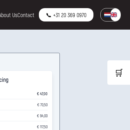
About Us
Contact
📞 +31 20 369 0970
🛒
icing
€ 47,00
€ 70,50
€ 94,00
€ 117,50