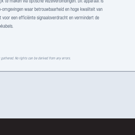
 te maken via optische vezelverbindingen. Dit apparaat is
dio-omgevingen waar betrouwbaarheid en hoge kwaliteit van
gt voor een efficiënte signaaloverdracht en vermindert de
xkabels.
y gathered. No rights can be derived from any errors.