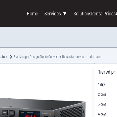
Home
Services ▼
Solutions
Rental
Prices
ratuur
Blackmagic Design Studio Converter (basestation voor studio cam)
Tiered pr
1 day
2 days
3 days
4 days