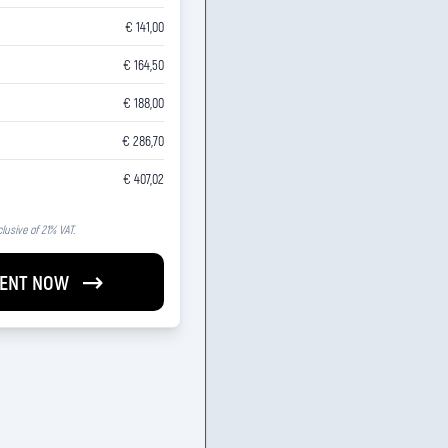
€ 141,00
€ 164,50
€ 188,00
€ 286,70
€ 407,02
clusive of 21% VAT.
ENT NOW