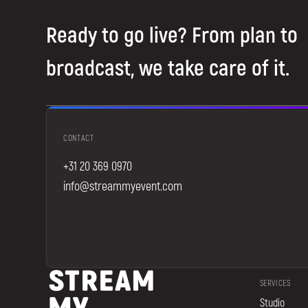
Ready to go live? From plan to
broadcast, we take care of it.
CONTACT
+31 20 369 0970
info@streammyevent.com
SERVICES
Studio