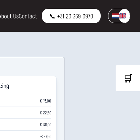
About Us
Contact
📞 +31 20 369 0970
🛒
icing
€ 15,00
€ 22,50
€ 30,00
€ 37,50