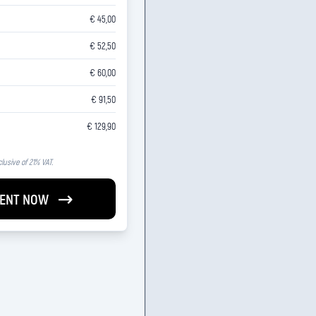
€ 45,00
€ 52,50
€ 60,00
€ 91,50
€ 129,90
clusive of 21% VAT.
ENT NOW