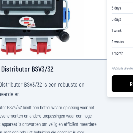
5 days
6 days
1 week
2 weeks
1 month
Distributor BSV3/32
All prices are ex
R
istributor BSV3/32 is een robuuste en
mverdeler.
utor BSV3/32 biedt een betrouwbare oplossing voor het
 evenementen en andere toepassingen waar een hoge
et apparaat is ontworpen om veilig en efficiënt meerdere
n, met een robuust behuizing die geschikt is voor