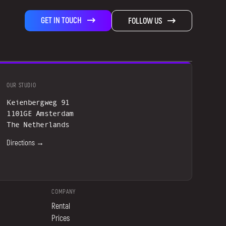
GET IN TOUCH
FOLLOW US
OUR STUDIO
Keienbergweg 91
1101GE Amsterdam
The Netherlands
Directions →
COMPANY
Rental
Prices