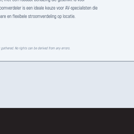
oomverdeler is een ideale keuze voor AV-specialisten die
e en flexibele stroomverdeling op locatie.
y gathered. No rights can be derived from any errors.