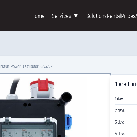
Home
Services ▼
Solutions
Rental
Prices
nstuhl Power Distributor BSV3/32
Tiered pr
1 day
2 days
3 days
4 days