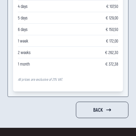
4 days
€ 107,50
5 days
€ 129,00
6 days
€ 150,50
1 week
€ 172,00
2 weeks
€ 262,30
1 month
€ 372,38
All prices are exclusive of 21% VAT.
BACK