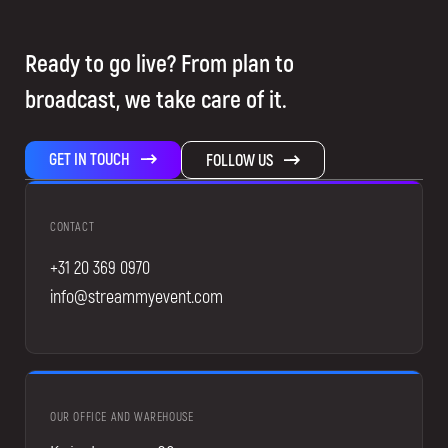
Ready to go live? From plan to
broadcast, we take care of it.
GET IN TOUCH
FOLLOW US
CONTACT
+31 20 369 0970
info@streammyevent.com
OUR OFFICE AND WAREHOUSE