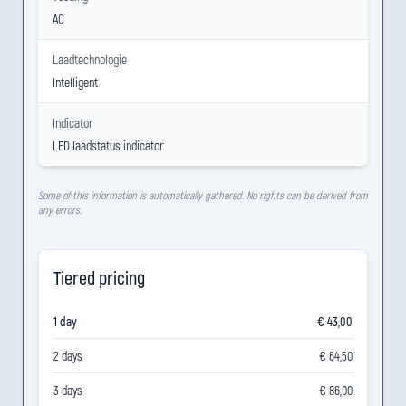
AC
Laadtechnologie
Intelligent
Indicator
LED laadstatus indicator
Some of this information is automatically gathered. No rights can be derived from
any errors.
Tiered pricing
1 day
€ 43,00
2 days
€ 64,50
3 days
€ 86,00