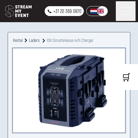
📞 +31 20 369 0970
Rental
Laders
IDX Simultaneous 4ch Charger
🛒