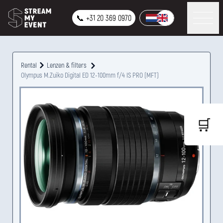
📞 +31 20 369 0970
Rental
Lenzen & filters
Olympus M.Zuiko Digital ED 12-100mm f/4 IS PRO (MFT)
🛒