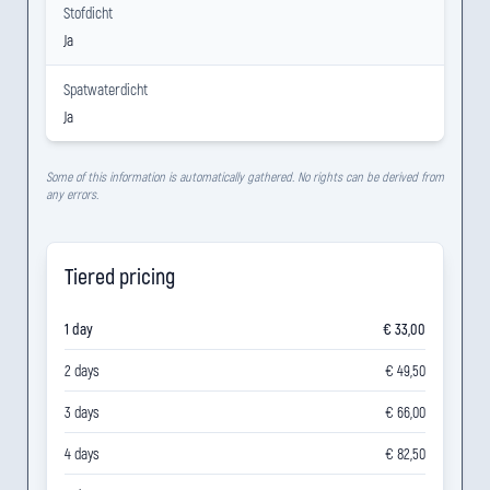
Stofdicht
Ja
Spatwaterdicht
Ja
Some of this information is automatically gathered. No rights can be derived from
any errors.
Tiered pricing
1 day
€ 33,00
2 days
€ 49,50
3 days
€ 66,00
4 days
€ 82,50