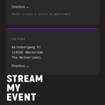
Directions →
Rental pickups & returns by appointment
OUR STUDIO
Keienbergweg 91
1101GE Amsterdam
The Netherlands
Directions →