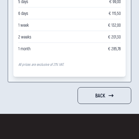
5 days
€ 99,00
6 days
€ 115,50
1 week
€ 132,00
2 weeks
€ 201,30
1 month
€ 285,78
All prices are exclusive of 21% VAT.
BACK