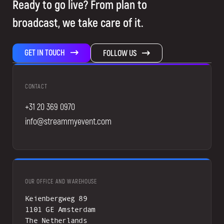
Ready to go live? From plan to
broadcast, we take care of it.
GET IN TOUCH
FOLLOW US
CONTACT
+31 20 369 0970
info@streammyevent.com
OUR OFFICE AND WAREHOUSE
Keienbergweg 89
1101 GE Amsterdam
The Netherlands