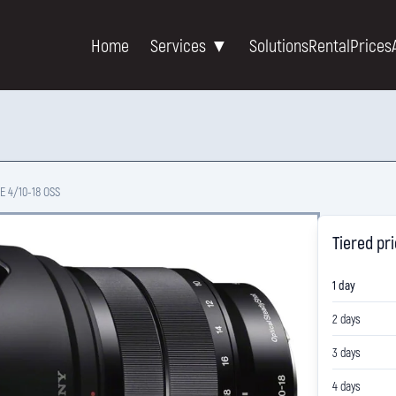
Home
Services ▼
Solutions
Rental
Prices
 E 4/10-18 OSS
Tiered pr
1 day
2 days
3 days
4 days