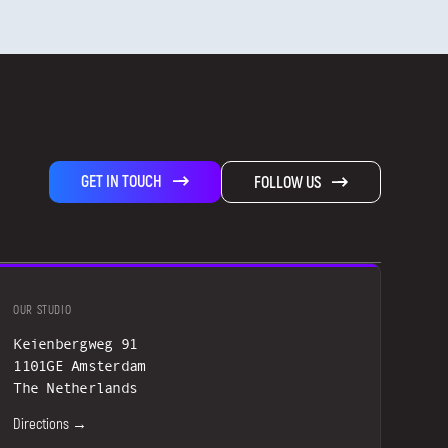
GET IN TOUCH
FOLLOW US
OUR STUDIO
Keienbergweg 91
1101GE Amsterdam
The Netherlands
Directions →