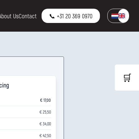
About Us
Contact
📞 +31 20 369 0970
🛒
icing
€ 17,00
€ 25,50
€ 34,00
€ 42,50