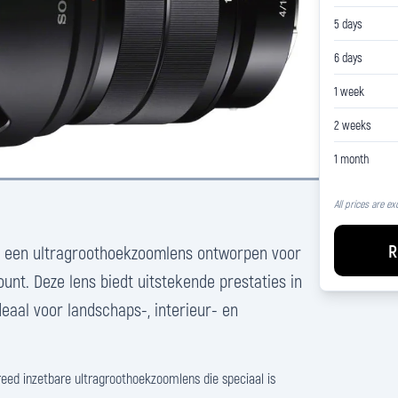
5 days
6 days
1 week
2 weeks
1 month
All prices are ex
R
is een ultragroothoekzoomlens ontworpen voor
nt. Deze lens biedt uitstekende prestaties in
eaal voor landschaps-, interieur- en
reed inzetbare ultragroothoekzoomlens die speciaal is