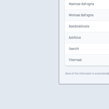
Maximaal diafragma
Minimaal diafragma
Beeldstabilisatie
Autofocus
Gewicht
Filtermaat
Some of this information is automaticall