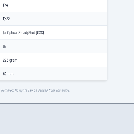
F/4
F/22
Ja, Optical SteadyShot (OSS)
Ja
225 gram
62 mm
y gathered. No rights can be derived from any errors.