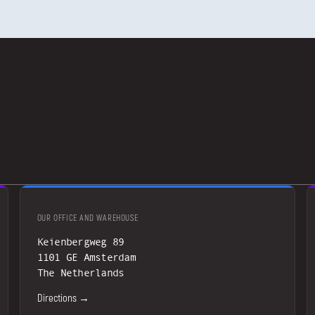
OUR OFFICE AND WAREHOUSE
Keienbergweg 89
1101 GE Amsterdam
The Netherlands
Directions →