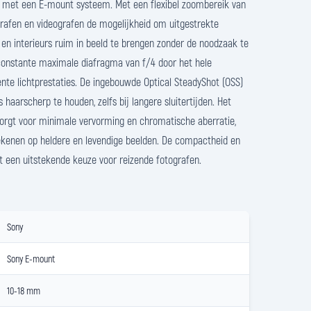
 met een E-mount systeem. Met een flexibel zoombereik van
grafen en videografen de mogelijkheid om uitgestrekte
en interieurs ruim in beeld te brengen zonder de noodzaak te
constante maximale diafragma van f/4 door het hele
nte lichtprestaties. De ingebouwde Optical SteadyShot (OSS)
s haarscherp te houden, zelfs bij langere sluitertijden. Het
zorgt voor minimale vervorming en chromatische aberratie,
kenen op heldere en levendige beelden. De compactheid en
t een uitstekende keuze voor reizende fotografen.
Sony
Sony E-mount
10-18 mm