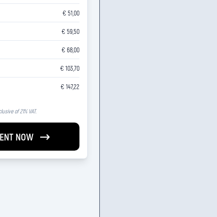
€ 51,00
€ 59,50
€ 68,00
€ 103,70
€ 147,22
clusive of 21% VAT.
ENT NOW