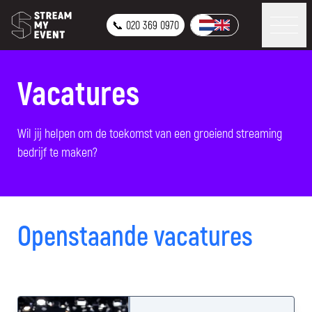
📞 020 369 0970
Vacatures
Wil jij helpen om de toekomst van een groeiend streaming
bedrijf te maken?
Openstaande vacatures