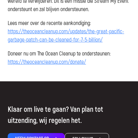
wereld te verwijderen. Dit is een missie die Stream My Event
ondersteunt en zal blijven ondersteunen.
Lees meer over de recente aankondiging:
https://theoceancleanup.com/updates/the-great-pacific-
garbage-patch-can-be-cleaned-for-7-5-billion/
Doneer nu om The Ocean Cleanup te ondersteunen:
https://theoceancleanup.com/donate/
Klaar om live te gaan? Van plan tot
uitzending, wij regelen het.