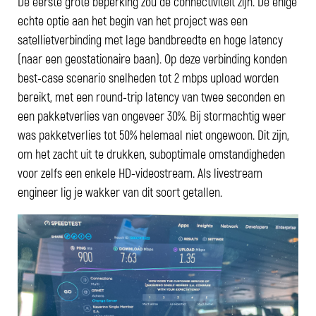
De eerste grote beperking zou de connectiviteit zijn. De enige
echte optie aan het begin van het project was een
satellietverbinding met lage bandbreedte en hoge latency
(naar een geostationaire baan). Op deze verbinding konden
best-case scenario snelheden tot 2 mbps upload worden
bereikt, met een round-trip latency van twee seconden en
een pakketverlies van ongeveer 30%. Bij stormachtig weer
was pakketverlies tot 50% helemaal niet ongewoon. Dit zijn,
om het zacht uit te drukken, suboptimale omstandigheden
voor zelfs een enkele HD-videostream. Als livestream
engineer lig je wakker van dit soort getallen.