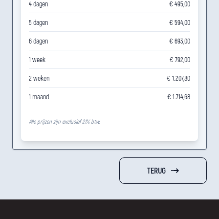
4 dagen
€ 495,00
5 dagen
€ 594,00
6 dagen
€ 693,00
1 week
€ 792,00
2 weken
€ 1.207,80
1 maand
€ 1.714,68
Alle prijzen zijn exclusief 21% btw.
TERUG