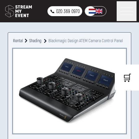
📞 020 369 0970
Rental
Shading
Blackmagic Design ATEM Camera Control Panel
🛒