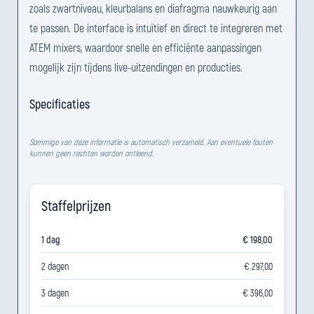
zoals zwartniveau, kleurbalans en diafragma nauwkeurig aan
te passen. De interface is intuïtief en direct te integreren met
ATEM mixers, waardoor snelle en efficiënte aanpassingen
mogelijk zijn tijdens live-uitzendingen en producties.
Specificaties
Sommige van deze informatie is automatisch verzameld. Aan eventuele fouten
kunnen geen rechten worden ontleend.
Staffelprijzen
1 dag
€ 198,00
2 dagen
€ 297,00
3 dagen
€ 396,00