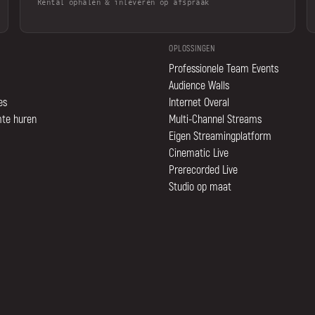
Rental ophalen & inleveren op afspraak
OPLOSSINGEN
Professionele Team Events
Audience Walls
es
Internet Overal
mte huren
Multi-Channel Streams
Eigen Streamingplatform
Cinematic Live
Prerecorded Live
Studio op maat