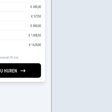
€ 495,00
€ 577,50
€ 660,00
€ 1.006,50
€ 1.428,90
 exclusief 21% btw.
U HUREN