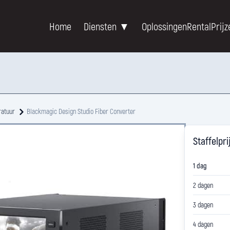
Home
Diensten ▼
Oplossingen
Rental
Prijz
ratuur
Blackmagic Design Studio Fiber Converter
Staffelpri
1 dag
2 dagen
3 dagen
4 dagen