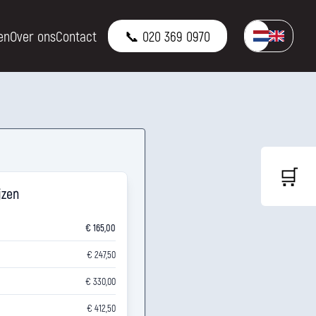
en
Over ons
Contact
📞 020 369 0970
🛒
jzen
€ 165,00
€ 247,50
€ 330,00
€ 412,50