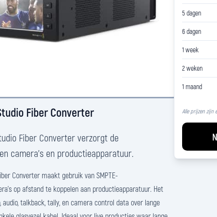
5 dagen
6 dagen
1 week
2 weken
1 maand
tudio Fiber Converter
Alle prijzen zijn
N
udio Fiber Converter verzorgt de
sen camera's en productieapparatuur.
iber Converter maakt gebruik van SMPTE-
ra's op afstand te koppelen aan productieapparatuur. Het
 audio, talkback, tally, en camera control data over lange
kele glasvezel kabel. Ideaal voor live producties waar lange