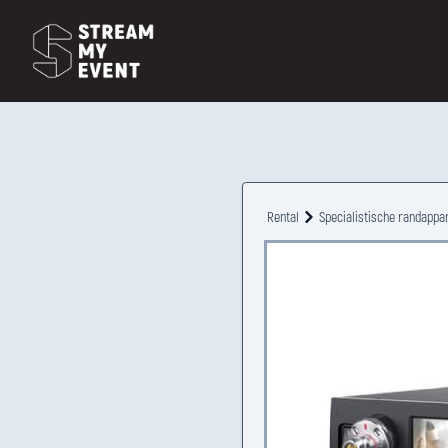
Rental
Specialistische randappa