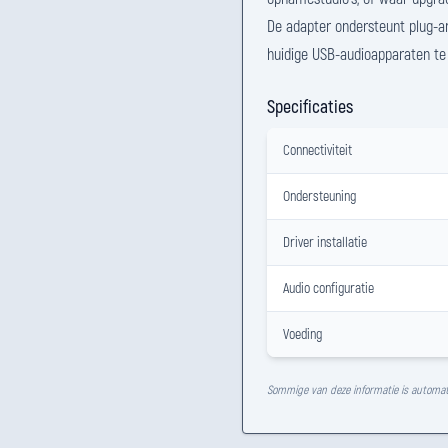
De adapter ondersteunt plug-an
huidige USB-audioapparaten t
Specificaties
Connectiviteit
Ondersteuning
Driver installatie
Audio configuratie
Voeding
Sommige van deze informatie is automat