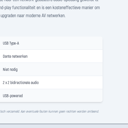
d-play functionaliteit en is een kosteneffectieve manier om
e upgraden naar moderne AV netwerken.
USB Type-A
Dante netwerken
Niet nodig
2 x 2 bidirectionele audio
USB-powered
isch verzameld. Aan eventuele fouten kunnen geen rechten worden ontleend.