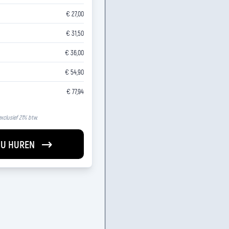
€ 27,00
€ 31,50
€ 36,00
€ 54,90
€ 77,94
 exclusief 21% btw.
U HUREN