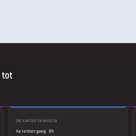
 tot
ONS KANTOOR EN MAGAZIJN
Keienbergweg 89