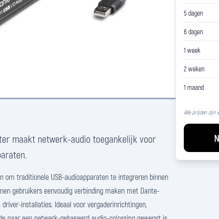
5 dagen
6 dagen
1 week
2 weken
1 maand
Alle prijzen zijn
N
ter maakt netwerk-audio toegankelijk voor
araten.
n om traditionele USB-audioapparaten te integreren binnen
nen gebruikers eenvoudig verbinding maken met Dante-
river-installaties. Ideaal voor vergaderinrichtingen,
de naar een netwerk-gebaseerd audio-oplossing gewenst is.