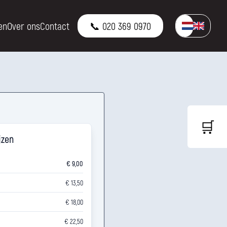
en
Over ons
Contact
📞 020 369 0970
🛒
jzen
€ 9,00
€ 13,50
€ 18,00
€ 22,50