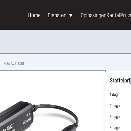
Home
Diensten ▼
Oplossingen
Rental
Prijz
Dante AVIO USB
Staffelpri
1 dag
2 dagen
3 dagen
4 dagen