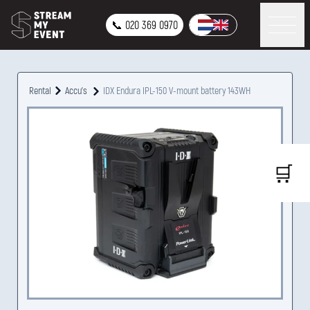
📞 020 369 0970
Rental
Accu's
IDX Endura IPL-150 V-mount battery 143WH
🛒