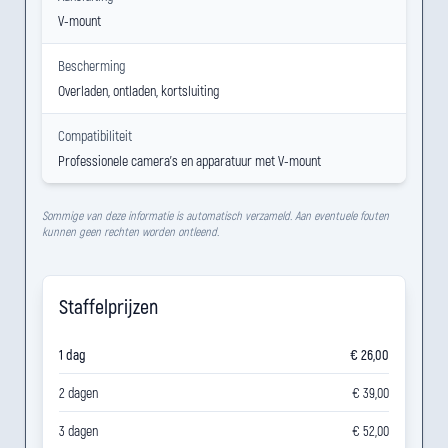
V-mount
Bescherming
Overladen, ontladen, kortsluiting
Compatibiliteit
Professionele camera's en apparatuur met V-mount
Sommige van deze informatie is automatisch verzameld. Aan eventuele fouten
kunnen geen rechten worden ontleend.
Staffelprijzen
1 dag
€ 26,00
2 dagen
€ 39,00
3 dagen
€ 52,00