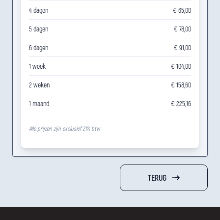
4 dagen
€ 65,00
5 dagen
€ 78,00
6 dagen
€ 91,00
1 week
€ 104,00
2 weken
€ 158,60
1 maand
€ 225,16
Alle prijzen zijn exclusief 21% btw.
TERUG