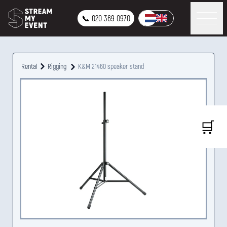
📞 020 369 0970
Rental
Rigging
K&M 21460 speaker stand
🛒