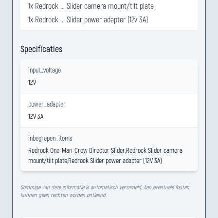
1x Redrock ... Slider camera mount/tilt plate
1x Redrock ... Slider power adapter (12v 3A)
Specificaties
input_voltage
12V
power_adapter
12V 3A
inbegrepen_items
Redrock One-Man-Crew Director Slider,Redrock Slider camera
mount/tilt plate,Redrock Slider power adapter (12V 3A)
Sommige van deze informatie is automatisch verzameld. Aan eventuele fouten
kunnen geen rechten worden ontleend.