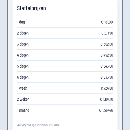
Staffelprijzen
1 dag
€ 181,00
2 dagen
€ 271,50
3 dagen
€ 362,00
4 dagen
€ 452,50
5 dagen
€ 543,00
6 dagen
€ 633,50
1 week
€ 724,00
2 weken
€ 1.104,10
1 maand
€ 1.567,46
Alle prijzen zijn exclusief 21% btw.