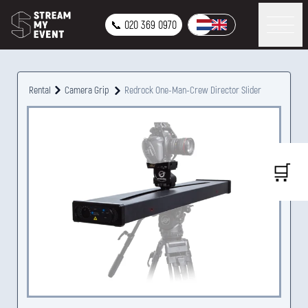
📞 020 369 0970
Rental
Camera Grip
Redrock One-Man-Crew Director Slider
🛒