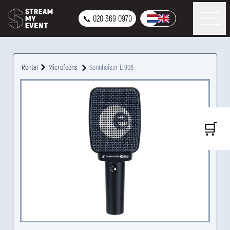
📞 020 369 0970
Rental
Microfoons
Sennheiser E 906
🛒