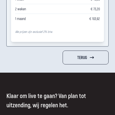
2 weken
€ 73,20
1 maand
€ 103,92
Alle prijzen zijn exclusief 21% btw.
TERUG
Klaar om live te gaan? Van plan tot
uitzending, wij regelen het.