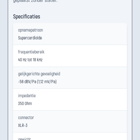
Specificaties
opnamepatroon
Supercardioïde
frequentiebereik
40 Hz tot 18 kHz
gelijkgerichte gevoeligheid
-58 dBV/Pa (1,12 mV/Pa)
impedantie
350 Ohm
connector
XLR-3
gewicht