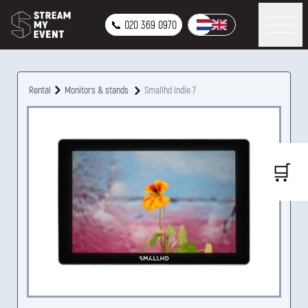
📞 020 369 0970
Rental
Monitors & stands
Smallhd Indie 7
🛒