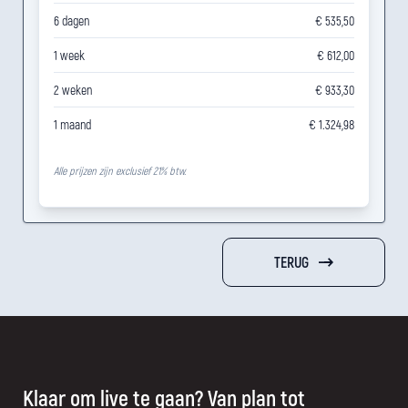
6 dagen
€ 535,50
1 week
€ 612,00
2 weken
€ 933,30
1 maand
€ 1.324,98
Alle prijzen zijn exclusief 21% btw.
TERUG
Klaar om live te gaan? Van plan tot