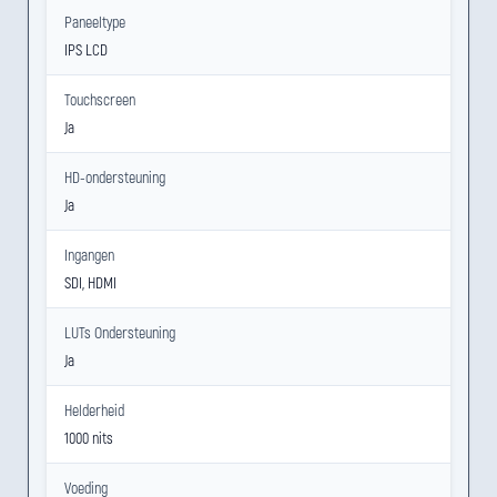
Paneeltype
IPS LCD
Touchscreen
Ja
HD-ondersteuning
Ja
Ingangen
SDI, HDMI
LUTs Ondersteuning
Ja
Helderheid
1000 nits
Voeding