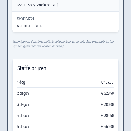
12V DC, Sony L-serie batterij
Constructie
Aluminium frame
Sommige van deze informatie is automatisch verzameld. Aan eventuele fouten
kunnen geen rechten worden ontleend.
Staffelprijzen
1 dag
€ 153,00
2 dagen
€ 229,50
3 dagen
€ 306,00
4 dagen
€ 382,50
5 dagen
€ 459,00