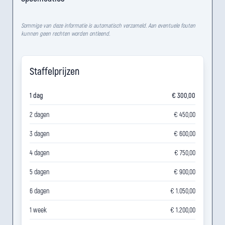
Sommige van deze informatie is automatisch verzameld. Aan eventuele fouten
kunnen geen rechten worden ontleend.
Staffelprijzen
1 dag
€ 300,00
2 dagen
€ 450,00
3 dagen
€ 600,00
4 dagen
€ 750,00
5 dagen
€ 900,00
6 dagen
€ 1.050,00
1 week
€ 1.200,00