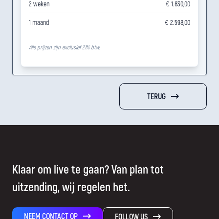
2 weken
€ 1.830,00
1 maand
€ 2.598,00
Alle prijzen zijn exclusief 21% btw.
TERUG
Klaar om live te gaan? Van plan tot
uitzending, wij regelen het.
NEEM CONTACT OP
FOLLOW US