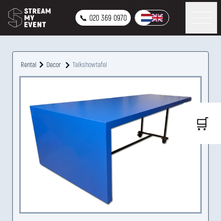
📞 020 369 0970
Rental
Decor
Talkshowtafel
🛒