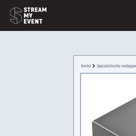
Rental
Specialistische randappa