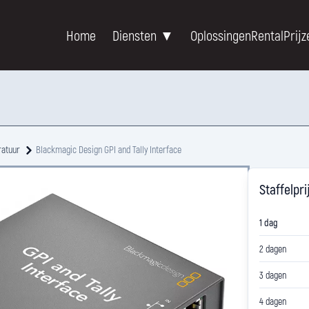
Home
Diensten ▼
Oplossingen
Rental
Prijz
ratuur
Blackmagic Design GPI and Tally Interface
Staffelpri
1 dag
2 dagen
3 dagen
4 dagen