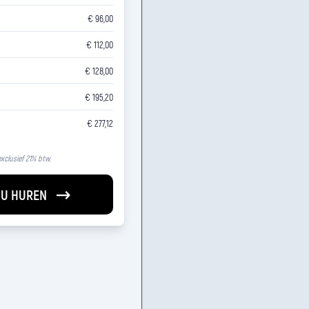
€ 96,00
€ 112,00
€ 128,00
€ 195,20
€ 277,12
 exclusief 21% btw.
U HUREN