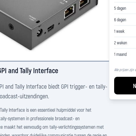
5 dagen
6 dagen
1 week
2 weken
1 maand
PI and Tally Interface
Alle prijzen zijn
N
 and Tally Interface biedt GPI trigger- en tally-
roadcast-uitzendingen.
ally Interface is een essentieel hulpmiddel voor het
tally-systemen in professionele broadcast- en
ace maakt het eenvoudig om tally-verlichtingssystemen met
binden, waardoor duidelijke communicatie tussen de regie en