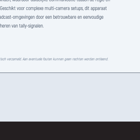
eschikt voor complexe multi-camera setups, dit apparaat
oadcast-omgevingen door een betrouwbare en eenvoudige
heren van tally-signalen.
isch verzameld. Aan eventuele fouten kunnen geen rechten worden ontleend.