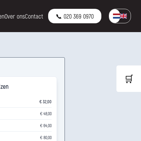
en
Over ons
Contact
📞 020 369 0970
🛒
jzen
€ 32,00
€ 48,00
€ 64,00
€ 80,00