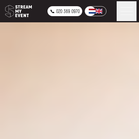
📞 020 369 0970