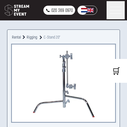
📞 020 369 0970
Rental
Rigging
C-Stand 20"
🛒