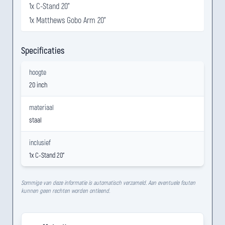
1x C-Stand 20"
1x Matthews Gobo Arm 20"
Specificaties
hoogte
20 inch
materiaal
staal
inclusief
1x C-Stand 20"
Sommige van deze informatie is automatisch verzameld. Aan eventuele fouten
kunnen geen rechten worden ontleend.