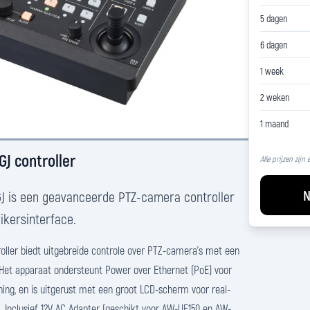
5 dagen
6 dagen
1 week
2 weken
1 maand
J controller
Alle prijzen zijn
N
 is een geavanceerde PTZ-camera controller
ikersinterface.
ller biedt uitgebreide controle over PTZ-camera's met een
. Het apparaat ondersteunt Power over Ethernet (PoE) voor
ning, en is uitgerust met een groot LCD-scherm voor real-
n. Inclusief 12V AC Adapter (geschikt voor AW-UE150 en AW-