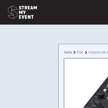
Rental
PTZs
Panasonic AW-R