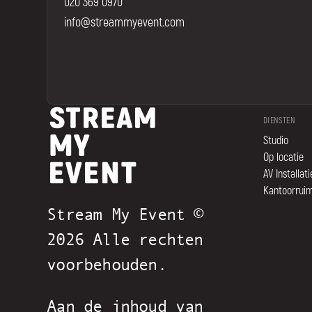
020 369 0970
info@streammyevent.com
DIENSTEN
Studio
Op locatie
AV Installati
Kantoorrui
Stream My Event ©
2026 Alle rechten
voorbehouden.
Aan de inhoud van