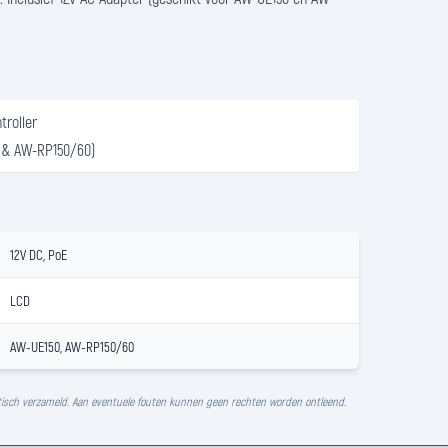
troller
0 & AW-RP150/60)
12V DC, PoE
LCD
AW-UE150, AW-RP150/60
isch verzameld. Aan eventuele fouten kunnen geen rechten worden ontleend.