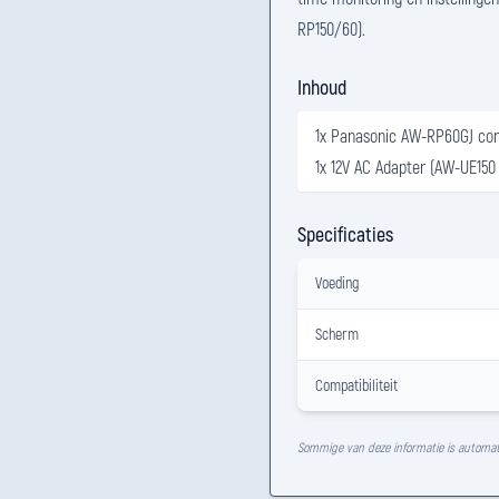
RP150/60).
Inhoud
1x Panasonic AW-RP60GJ con
1x 12V AC Adapter (AW-UE15
Specificaties
Voeding
Scherm
Compatibiliteit
Sommige van deze informatie is automat