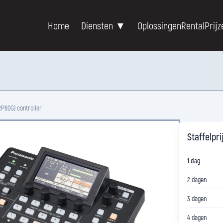
Home
Diensten ▼
Oplossingen
Rental
Prijz
P60GJ controller
Staffelpri
1 dag
2 dagen
3 dagen
4 dagen