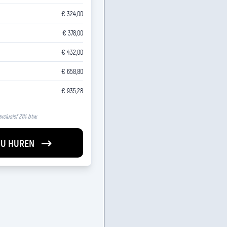
€ 324,00
€ 378,00
€ 432,00
€ 658,80
€ 935,28
 exclusief 21% btw.
U HUREN