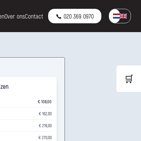
en
Over ons
Contact
📞 020 369 0970
🛒
jzen
€ 108,00
€ 162,00
€ 216,00
€ 270,00