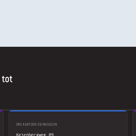
 tot
ONS KANTOOR EN MAGAZIJN
Keienbergweg 89